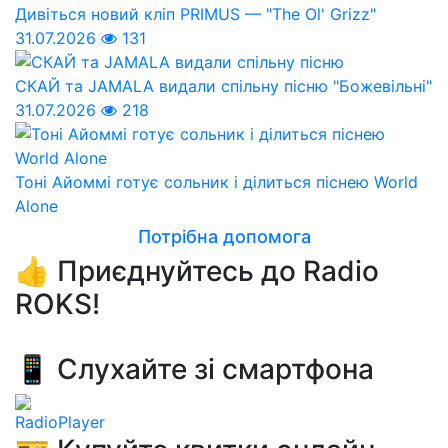
Дивіться новий кліп PRIMUS — "The Ol' Grizz"
31.07.2026
131
СКАЙ та JAMALA видали спільну пісню "Божевільні"
31.07.2026
218
Тоні Айоммі готує сольник і ділиться піснею World
Alone
Потрібна допомога
👍 Приєднуйтесь до Radio
ROKS!
📱 Слухайте зі смартфона
RadioPlayer