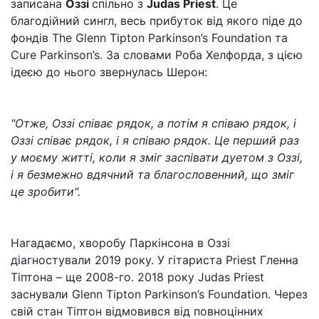
записана
Оззі
спільно з
Judas Priest
. Це
благодійний сингл, весь прибуток від якого піде до
фондів The Glenn Tipton Parkinson’s Foundation та
Cure Parkinson’s. За словами Роба Хелфорда, з цією
ідеєю до нього звернулась Шерон:
"Отже, Оззі співає рядок, а потім я співаю рядок, і
Оззі співає рядок, і я співаю рядок. Це перший раз
у моєму житті, коли я зміг заспівати дуетом з Оззі,
і я безмежно вдячний та благословенний, що зміг
це зробити".
Нагадаємо, хворобу Паркінсона в Оззі
діагностували 2019 року. У гітариста Priest Гленна
Тіптона – ще 2008-го. 2018 року Judas Priest
заснували Glenn Tipton Parkinson’s Foundation. Через
свій стан Тіптон відмовився від повноцінних