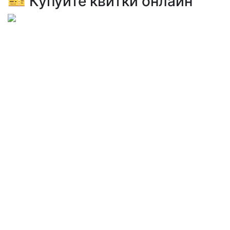
🎫 Купуйте квитки онлайн