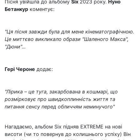
Пісня увійшла до альбому
Six
2023 року.
Нуно
Бетанкур
коментує:
"Ця пісня завжди була для мене кінематографічною.
Це миттєво викликало образи "Шаленого Макса",
"Дюни"...
Гері Чероне
додає:
"Лірика – це туга, закарбована в кошмарі, що
розмірковує про швидкоплинність життя та
питання сенсу перед обличчям неминучого"
Нагадаємо, альбом Six підняв EXTREME на нові
висоти (чи то повернув до колишнього успіху) Він