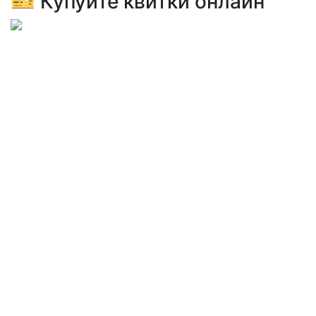
🎫 Купуйте квитки онлайн