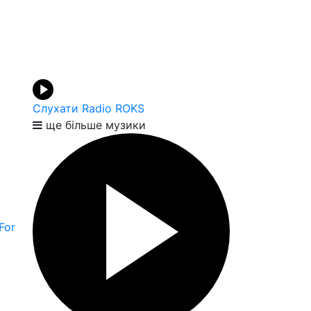
Слухати Radio ROKS
ще більше музики
For