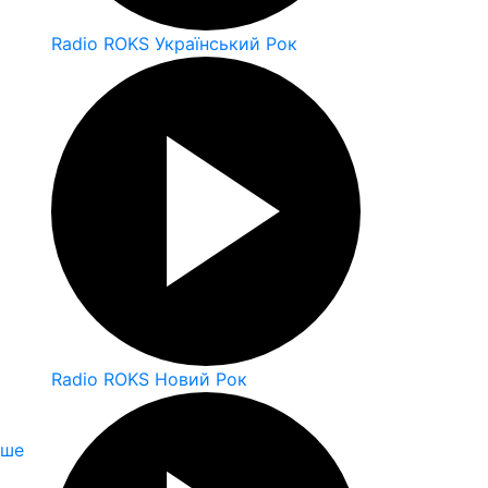
Radio ROKS Український Рок
Radio ROKS Новий Рок
іше