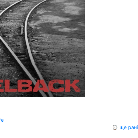
fe
⌚ ще ран