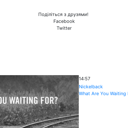
Поділіться з друзями!
Facebook
Twitter
14:57
Nickelback
What Are You Waiting 