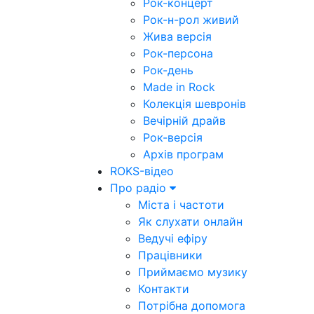
Рок-концерт
Рок-н-рол живий
Жива версія
Рок-персона
Рок-день
Made in Rock
Колекція шевронів
Вечірній драйв
Рок-версія
Архів програм
ROKS-відео
Про радіо
Міста і частоти
Як слухати онлайн
Ведучі ефіру
Працівники
Приймаємо музику
Контакти
Потрібна допомога