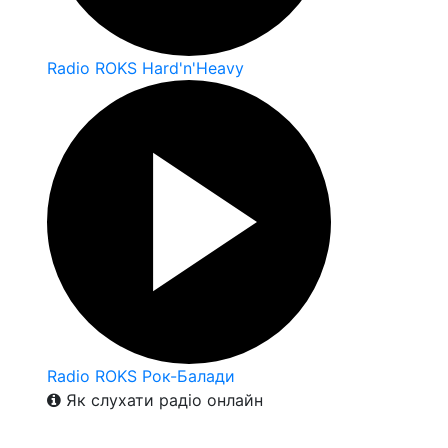
Radio ROKS Hard'n'Heavy
Radio ROKS Рок-Балади
Як слухати радіо онлайн