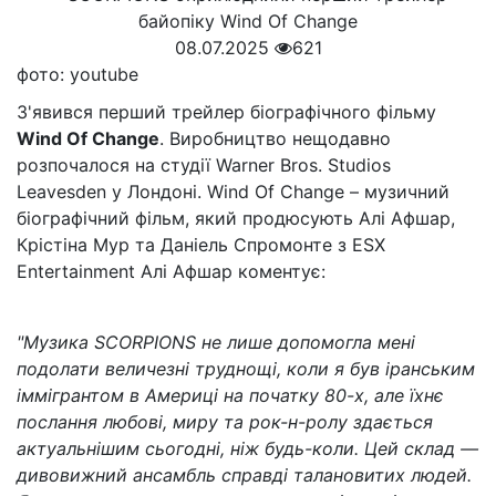
08.07.2025
621
фото: youtube
З'явився перший трейлер біографічного фільму
Wind Of Change
. Виробництво нещодавно
розпочалося на студії Warner Bros. Studios
Leavesden у Лондоні. Wind Of Change – музичний
біографічний фільм, який продюсують Алі Афшар,
Крістіна Мур та Даніель Спромонте з ESX
Entertainment Алі Афшар коментує:
"Музика SCORPIONS не лише допомогла мені
подолати величезні труднощі, коли я був іранським
іммігрантом в Америці на початку 80-х, але їхнє
послання любові, миру та рок-н-ролу здається
актуальнішим сьогодні, ніж будь-коли. Цей склад —
дивовижний ансамбль справді талановитих людей.