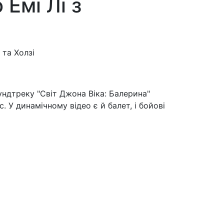
Емі Лі з
аундтреку "Світ Джона Віка: Балерина"
. У динамічному відео є й балет, і бойові