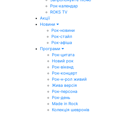
Рок-календар
ROKS TV
Акції
Новини
Рок-новини
Рок-стайл
Рок-афіша
Програми
Рок-цитата
Новий рок
Рок-вікенд
Рок-концерт
Рок-н-рол живий
Жива версія
Рок-персона
Рок-день
Made in Rock
Колекція шевронів