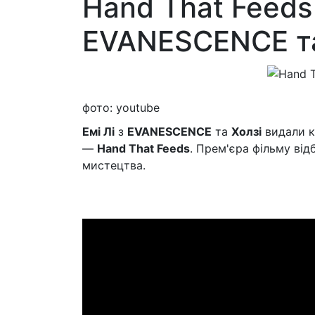
Hand That Feeds 
EVANESCENCE та
фото: youtube
Емі Лі
з
EVANESCENCE
та
Холзі
видали кл
—
Hand That Feeds
. Прем'єра фільму від
мистецтва.