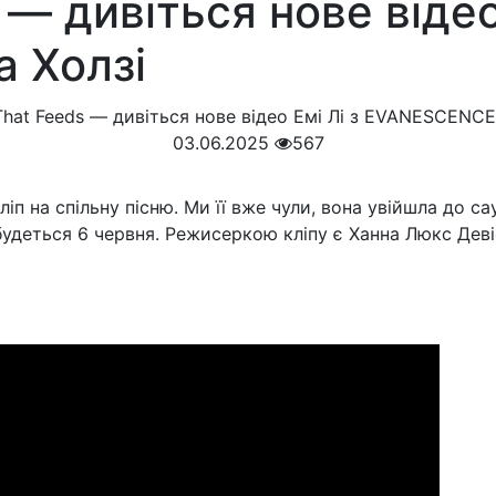
— дивіться нове відео 
 Холзі
03.06.2025
567
іп на спільну пісню. Ми її вже чули, вона увійшла до с
будеться 6 червня. Режисеркою кліпу є Ханна Люкс Девіс