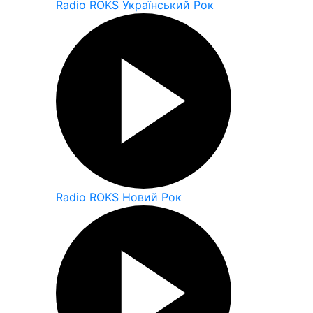
Radio ROKS Український Рок
Radio ROKS Новий Рок