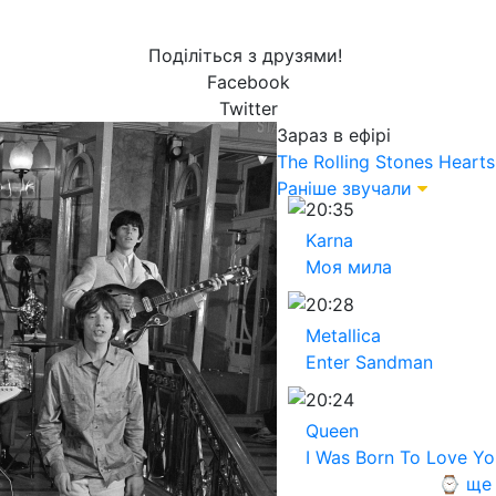
Поділіться з друзями!
Facebook
Twitter
Зараз в ефірі
The Rolling Stones
Hearts
Раніше звучали
20:35
Karna
Моя мила
20:28
Metallica
Enter Sandman
20:24
Queen
I Was Born To Love Yo
⌚ ще 