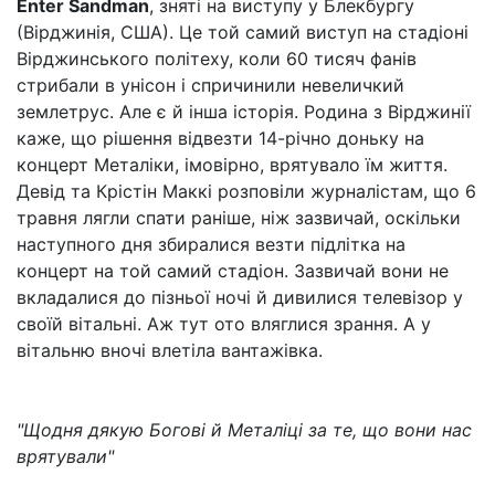
Enter Sandman
, зняті на виступу у Блекбургу
(Вірджинія, США). Це той самий виступ на стадіоні
Вірджинського політеху, коли 60 тисяч фанів
стрибали в унісон і спричинили невеличкий
землетрус. Але є й інша історія. Родина з Вірджинії
каже, що рішення відвезти 14-річно доньку на
концерт Металіки, імовірно, врятувало їм життя.
Девід та Крістін Маккі розповіли журналістам, що 6
травня лягли спати раніше, ніж зазвичай, оскільки
наступного дня збиралися везти підлітка на
концерт на той самий стадіон. Зазвичай вони не
вкладалися до пізньої ночі й дивилися телевізор у
своїй вітальні. Аж тут ото вляглися зрання. А у
вітальню вночі влетіла вантажівка.
"Щодня дякую Богові й Металіці за те, що вони нас
врятували"