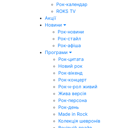
Рок-календар
ROKS TV
Акції
Новини
Рок-новини
Рок-стайл
Рок-афіша
Програми
Рок-цитата
Новий рок
Рок-вікенд
Рок-концерт
Рок-н-рол живий
Жива версія
Рок-персона
Рок-день
Made in Rock
Колекція шевронів
Вечірній драйв