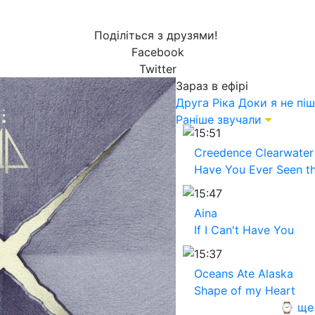
Поділіться з друзями!
Facebook
Twitter
Зараз в ефірі
Друга Ріка
Доки я не пі
Раніше звучали
15:51
Creedence Clearwater 
Have You Ever Seen th
15:47
Aina
If I Can't Have You
15:37
Oceans Ate Alaska
Shape of my Heart
⌚ ще 