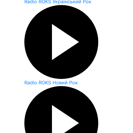
Radio ROKS Український Рок
Radio ROKS Новий Рок