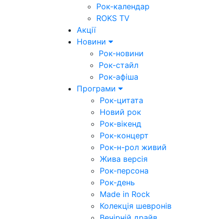
Рок-календар
ROKS TV
Акції
Новини
Рок-новини
Рок-стайл
Рок-афіша
Програми
Рок-цитата
Новий рок
Рок-вікенд
Рок-концерт
Рок-н-рол живий
Жива версія
Рок-персона
Рок-день
Made in Rock
Колекція шевронів
Вечірній драйв