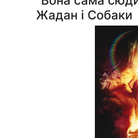
"Вона сама сюди
Жадан і Собаки