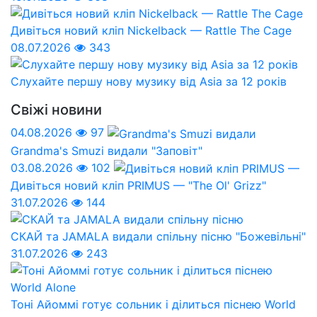
Дивіться новий кліп Nickelback — Rattle The Cage
08.07.2026
343
Слухайте першу нову музику від Asia за 12 років
Свіжі новини
04.08.2026
97
Grandma's Smuzi видали "Заповіт"
03.08.2026
102
Дивіться новий кліп PRIMUS — "The Ol' Grizz"
31.07.2026
144
СКАЙ та JAMALA видали спільну пісню "Божевільні"
31.07.2026
243
Тоні Айоммі готує сольник і ділиться піснею World