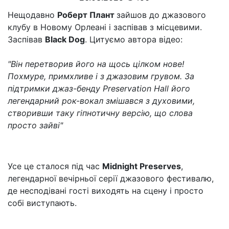
Нещодавно
Роберт Плант
зайшов до джазового
клубу в Новому Орлеані і заспівав з місцевими.
Заспівав
Black Dog
. Цитуємо автора відео:
"Він перетворив його на щось цілком нове!
Похмуре, примхливе і з джазовим грувом. За
підтримки джаз-бенду Preservation Hall його
легендарний рок-вокал змішався з духовими,
створивши таку гіпнотичну версію, що слова
просто зайві"
Усе це сталося під час
Midnight Preserves
,
легендарної вечірньої серії джазового фестивалю,
де несподівані гості виходять на сцену і просто
собі виступають.