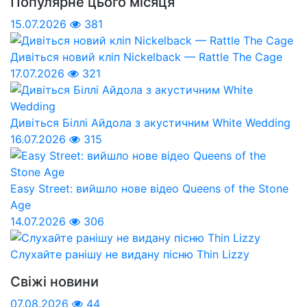
Популярне цього місяця
15.07.2026
381
Дивіться новий кліп Nickelback — Rattle The Cage
17.07.2026
321
Дивіться Біллі Айдола з акустичним White Wedding
16.07.2026
315
Easy Street: вийшло нове відео Queens of the Stone
Age
14.07.2026
306
Слухайте ранішу не видану пісню Thin Lizzy
Свіжі новини
07.08.2026
44