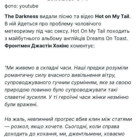
фото: youtube
The Darkness
видали пісню та відео
Hot on My Tail
.
В ній йдеться про проблему чоловічого
метеоризму під час сексу. Hot On My Tail походить
з майбутнього альбому англійців Dreams On Toast.
Фронтмен Джастін Хокінс
коментує:
"Ми живемо в складні часи. Наші предки розуміли
романтичну силу вчасного вивільнення вітру,
супроводжуваного гучним сурмінням, яке за своєю
природою повинно було супроводжувати такі
славетні зусилля. У ті героїчні часи жінки незмінно
були вражені.
На жаль, невпинний прогрес вбив клин між статями
— розкол, якщо хочете. Сьогодні, коли справа
доходить до кохання, ми, джентльмени, ховаємо