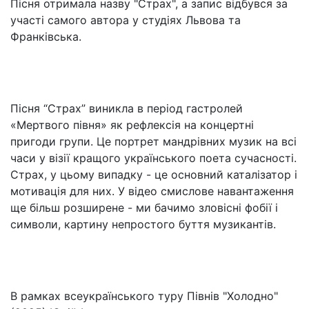
Пісня отримала назву "Страх", а запис відбувся за
участі самого автора у студіях Львова та
Франківська.
Пісня “Страх” виникла в період гастролей
«Мертвого півня» як рефлексія на концертні
пригоди групи. Це портрет мандрівних музик на всі
часи у візії кращого українського поета сучасності.
Страх, у цьому випадку - це основний каталізатор і
мотивація для них. У відео смислове навантаження
ще більш розширене - ми бачимо зловісні фобії і
символи, картину непростого буття музикантів.
В рамках всеукраїнського туру Півнів "Холодно"