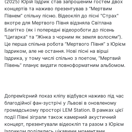
(2025) Юрій Іздрик став запрошеним гостем двох
концертів та наживо презентував з “Мертвим
Півнем” спільну пісню. Відеокліп до пісні "Страх"
вкотре для Мертвого Півня відзняла Світлана
Благітко (як і попередні відеороботи до пісень
"Цигарка" та "Жінка з чорним як земля волосям").
Це перша спільна робота “Мертвого Півня” з Юрієм
Іздриком, але не остання. Нові пісні на вірші
Іздрика, у тому числі спільно з поетом, “Мертвий
Півень” планує видати повноформатним альбомом.
Допрем’єрний показ кліпу відбувся наживо під час
благодійної фан-зустрічі у Львові в оновленому
громадському просторі LEM Station. В рамках цієї
події Півні зіграли також камерний акустичний
концерт, презентували відеокліп та разом з Юрієм
Іздриком поділились цікавими моментами