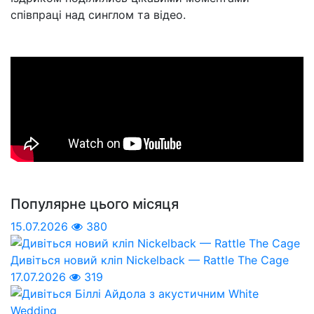
співпраці над синглом та відео.
Популярне цього місяця
15.07.2026
380
Дивіться новий кліп Nickelback — Rattle The Cage
17.07.2026
319