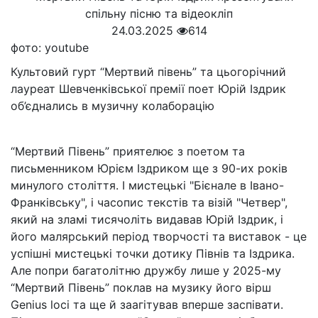
24.03.2025
614
фото: youtube
Культовий гурт “Мертвий півень” та цьогорічний
лауреат Шевченківської премії поет Юрій Іздрик
об’єднались в музичну колаборацію
“Мертвий Півень” приятелює з поетом та
письменником Юрієм Іздриком ще з 90-их років
минулого століття. І мистецькі "Бієнале в Івано-
Франківську", і часопис текстів та візій "Четвер",
який на зламі тисячоліть видавав Юрій Іздрик, і
його малярський період творчості та виставок - це
успішні мистецькі точки дотику Півнів та Іздрика.
Але попри багатолітню дружбу лише у 2025-му
“Мертвий Півень” поклав на музику його вірш
Genius loci та ще й заагітував вперше заспівати.