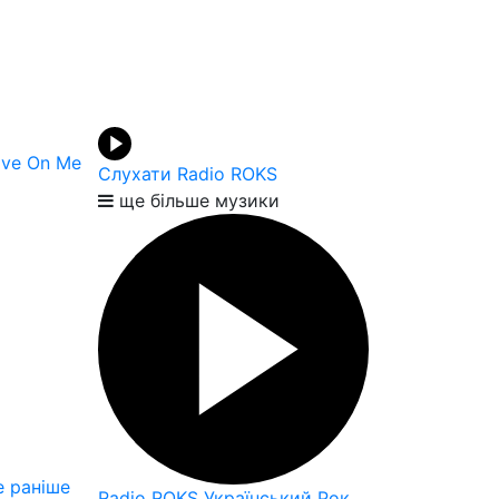
ove On Me
Слухати Radio ROKS
ще більше музики
 раніше
Radio ROKS Український Рок