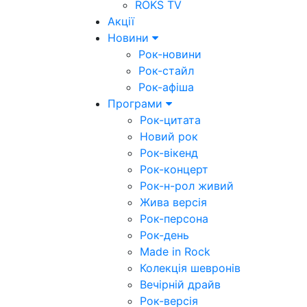
ROKS TV
Акції
Новини
Рок-новини
Рок-стайл
Рок-афіша
Програми
Рок-цитата
Новий рок
Рок-вікенд
Рок-концерт
Рок-н-рол живий
Жива версія
Рок-персона
Рок-день
Made in Rock
Колекція шевронів
Вечірній драйв
Рок-версія