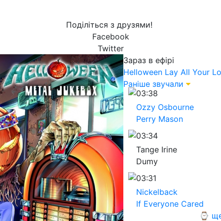
Поділіться з друзями!
Facebook
Twitter
Зараз в ефірі
Helloween
Lay All Your L
Раніше звучали
03:38
Ozzy Osbourne
Perry Mason
03:34
Tange Irine
Dumy
03:31
Nickelback
If Everyone Cared
⌚ ще