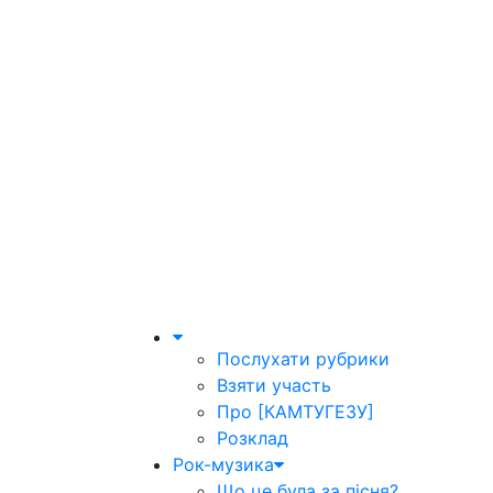
Послухати рубрики
Взяти участь
Про [КАМТУГЕЗУ]
Розклад
Рок-музика
Що це була за пісня?