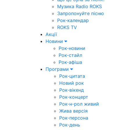
Музика Radio ROKS
Запропонуйте пісню
Рок-календар
ROKS TV
Акції
Новини
Рок-новини
Рок-стайл
Рок-афіша
Програми
Рок-цитата
Новий рок
Рок-вікенд
Рок-концерт
Рок-н-рол живий
Жива версія
Рок-персона
Рок-день