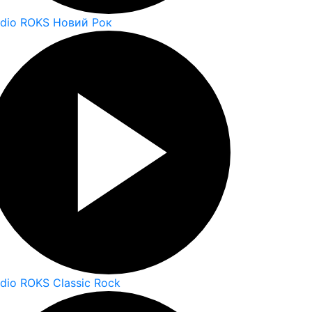
dio ROKS Новий Рок
dio ROKS Classic Rock