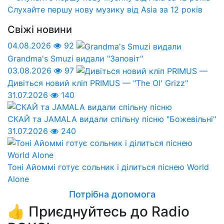
Слухайте першу нову музику від Asia за 12 років
Свіжі новини
04.08.2026
92
Grandma's Smuzi видали "Заповіт"
03.08.2026
97
Дивіться новий кліп PRIMUS — "The Ol' Grizz"
31.07.2026
140
СКАЙ та JAMALA видали спільну пісню "Божевільні"
31.07.2026
240
Тоні Айоммі готує сольник і ділиться піснею World
Alone
Потрібна допомога
👍 Приєднуйтесь до Radio