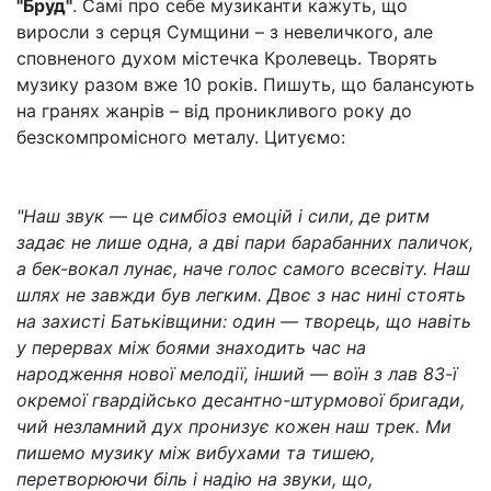
"Бруд"
. Самі про себе музиканти кажуть, що
виросли з серця Сумщини – з невеличкого, але
сповненого духом містечка Кролевець. Творять
музику разом вже 10 років. Пишуть, що балансують
на гранях жанрів – від проникливого року до
безскомпромісного металу. Цитуємо:
"Наш звук — це симбіоз емоцій і сили, де ритм
задає не лише одна, а дві пари барабанних паличок,
а бек-вокал лунає, наче голос самого всесвіту. Наш
шлях не завжди був легким. Двоє з нас нині стоять
на захисті Батьківщини: один — творець, що навіть
у перервах між боями знаходить час на
народження нової мелодії, інший — воїн з лав 83-ї
окремої гвардійсько десантно-штурмової бригади,
чий незламний дух пронизує кожен наш трек. Ми
пишемо музику між вибухами та тишею,
перетворюючи біль і надію на звуки, що,