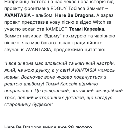
Наприкінці лютого на нас чекає нова історія від
проекту фронтмена EDGUY Тобіаса Заммет –
AVANTASIA
– альбом
Here Be Dragons
. А зараз
проект представив нову пісню з відео Witch за
участю вокаліста KAMELOT
Томмі Каревіка
.
Заммет називає "Відьму" похмурою та чарівною
піснею, яка має багато ознак традиційного
звучання AVANTASIA, продовжимо цитатою:
"І все ж вона має зловісний та магічний настрій,
який, на мою думку, є у світі AVANTASIA чимось
новим. Водночас вона чудово поєднується з
рештою альбому! Томмі Каревік відмінно
попрацював. Це прекрасний, потужний, мелодійний
трек, повний моторошних деталей, що нагадує
старовинну будівлю!"
Here Be Dragons вийде вже
28 лютого
.