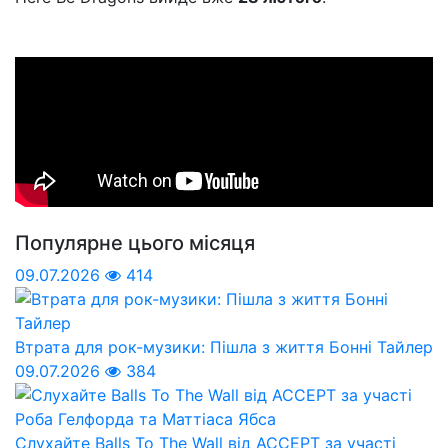
Популярне цього місяця
09.07.2026
414
Втрата для рок-музики: Пішла з життя Бонні Тайлер
09.07.2026
384
Слухайте Balls To The Wall від ACCEPT за участі