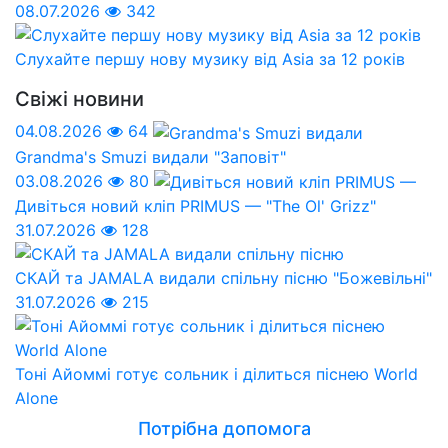
08.07.2026
342
Слухайте першу нову музику від Asia за 12 років
Свіжі новини
04.08.2026
64
Grandma's Smuzi видали "Заповіт"
03.08.2026
80
Дивіться новий кліп PRIMUS — "The Ol' Grizz"
31.07.2026
128
СКАЙ та JAMALA видали спільну пісню "Божевільні"
31.07.2026
215
Тоні Айоммі готує сольник і ділиться піснею World
Alone
Потрібна допомога