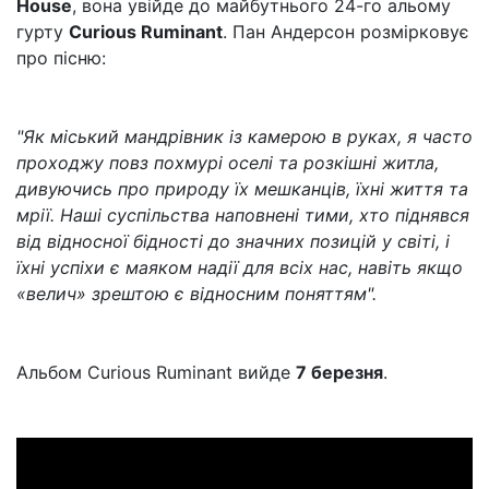
House
, вона увійде до майбутнього 24-го альому
гурту
Curious Ruminant
. Пан Андерсон розмірковує
про пісню:
"Як міський мандрівник із камерою в руках, я часто
проходжу повз похмурі оселі та розкішні житла,
дивуючись про природу їх мешканців, їхні життя та
мрії. Наші суспільства наповнені тими, хто піднявся
від відносної бідності до значних позицій у світі, і
їхні успіхи є маяком надії для всіх нас, навіть якщо
«велич» зрештою є відносним поняттям".
Альбом Curious Ruminant вийде
7 березня
.