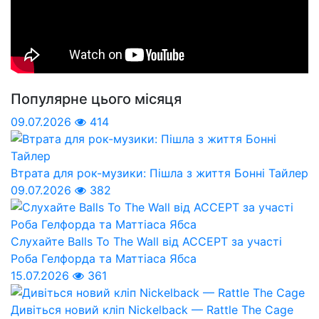
Популярне цього місяця
09.07.2026
414
Втрата для рок-музики: Пішла з життя Бонні Тайлер
09.07.2026
382
Слухайте Balls To The Wall від ACCEPT за участі
Роба Гелфорда та Маттіаса Ябса
15.07.2026
361
Дивіться новий кліп Nickelback — Rattle The Cage