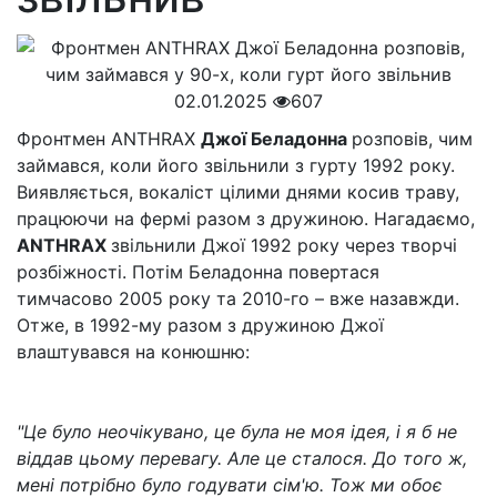
02.01.2025
607
Фронтмен ANTHRAX
Джої Беладонна
розповів, чим
займався, коли його звільнили з гурту 1992 року.
Виявляється, вокаліст цілими днями косив траву,
працюючи на фермі разом з дружиною. Нагадаємо,
ANTHRAX
звільнили Джої 1992 року через творчі
розбіжності. Потім Беладонна повертася
тимчасово 2005 року та 2010-го – вже назавжди.
Отже, в 1992-му разом з дружиною Джої
влаштувався на конюшню:
"Це було неочікувано, це була не моя ідея, і я б не
віддав цьому перевагу. Але це сталося. До того ж,
мені потрібно було годувати сім'ю. Тож ми обоє