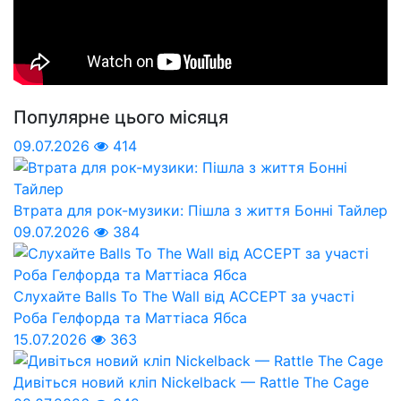
Популярне цього місяця
09.07.2026
414
Втрата для рок-музики: Пішла з життя Бонні Тайлер
09.07.2026
384
Слухайте Balls To The Wall від ACCEPT за участі
Роба Гелфорда та Маттіаса Ябса
15.07.2026
363
Дивіться новий кліп Nickelback — Rattle The Cage