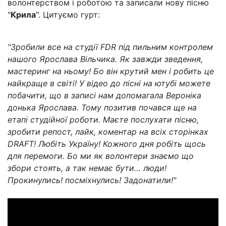
волонтерством і роботою та записали нову пісню
"
Крила
". Цитуємо гурт:
"Зробили все на студії FDR під пильним контролем
нашого Ярослава Вільчика. Як завжди зведення,
мастеринг на ньому! Бо він крутий мен і робить це
найкраще в світі! У відео до пісні на ютубі можете
побачити, що в записі нам допомагала Вероніка
донька Ярослава. Тому позитив почався ще на
етапі студійної роботи. Маєте послухати пісню,
зробити репост, лайк, коментар на всіх сторінках
DRAFT! Любіть Україну! Кожного дня робіть щось
для перемоги. Бо ми як волонтери знаємо що
збори стоять, а так немає бути… люди!
Прокинулись! посміхнулись! Задонатили!"