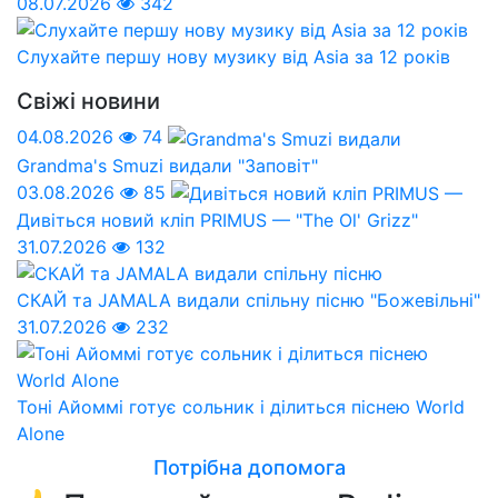
08.07.2026
342
Слухайте першу нову музику від Asia за 12 років
Свіжі новини
04.08.2026
74
Grandma's Smuzi видали "Заповіт"
03.08.2026
85
Дивіться новий кліп PRIMUS — "The Ol' Grizz"
31.07.2026
132
СКАЙ та JAMALA видали спільну пісню "Божевільні"
31.07.2026
232
Тоні Айоммі готує сольник і ділиться піснею World
Alone
Потрібна допомога