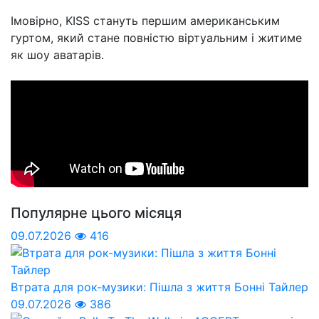
Імовірно, KISS стануть першим американським
гуртом, який стане повністю віртуальним і житиме
як шоу аватарів.
Популярне цього місяця
09.07.2026
416
Втрата для рок-музики: Пішла з життя Бонні Тайлер
09.07.2026
386