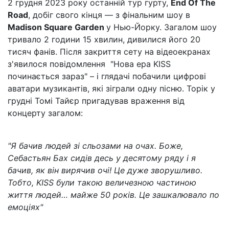
2 грудня 2023 року останній тур гурту,
End Of The
Road
, добіг свого кінця — з фінальним шоу в
Madison Square Garden
у Нью-Йорку. Загалом шоу
тривало 2 години 15 хвилин, дивилися його 20
тисяч фанів. Після закриття сету на відеоекранах
з'явилося повідомлення "Нова ера KISS
починається зараз" – і глядачі побачили цифрові
аватари музикантів, які зіграли одну пісню. Торік у
грудні Томі Тайєр пригадував враження від
концерту загалом:
"Я бачив людей зі сльозами на очах. Боже,
Себастьян Бах сидів десь у десятому ряду і я
бачив, як він вирячив очі! Це дуже зворушливо.
Тобто, KISS були такою величезною частиною
життя людей… майже 50 років. Це зашкалювало по
емоціях"