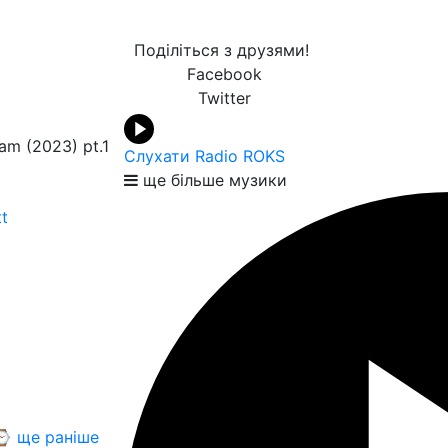
Поділіться з друзями!
Facebook
Twitter
am (2023) pt.1
Слухати Radio ROKS
ще більше музики
t
⌚ ще раніше