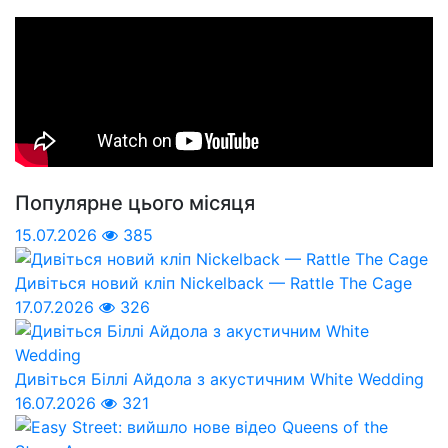
Популярне цього місяця
15.07.2026
385
Дивіться новий кліп Nickelback — Rattle The Cage
17.07.2026
326
Дивіться Біллі Айдола з акустичним White Wedding
16.07.2026
321