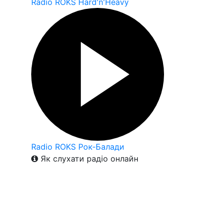
Radio ROKS Hard'n'Heavy
Radio ROKS Рок-Балади
Як слухати радіо онлайн