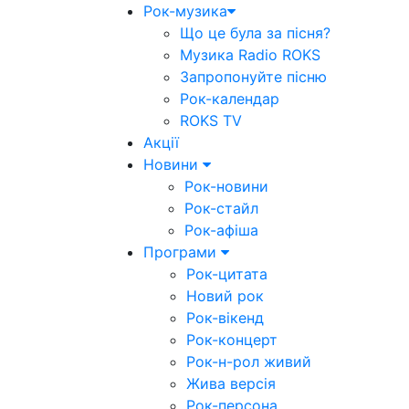
Рок-музика
Що це була за пісня?
Музика Radio ROKS
Запропонуйте пісню
Рок-календар
ROKS TV
Акції
Новини
Рок-новини
Рок-стайл
Рок-афіша
Програми
Рок-цитата
Новий рок
Рок-вікенд
Рок-концерт
Рок-н-рол живий
Жива версія
Рок-персона