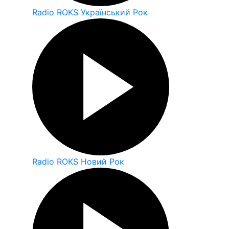
Radio ROKS Український Рок
Radio ROKS Новий Рок