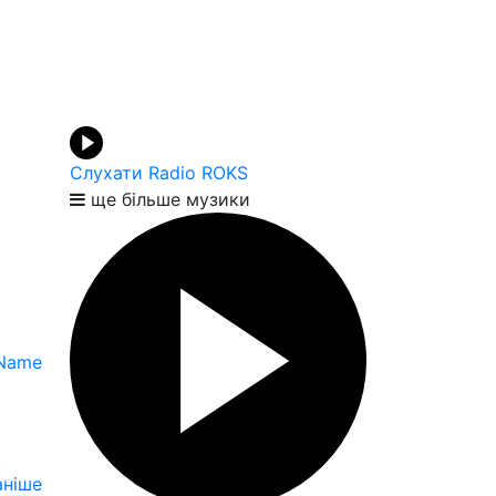
Слухати Radio ROKS
ще більше музики
 Name
ніше