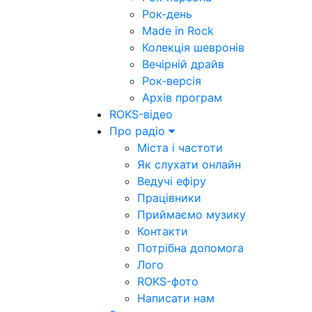
Рок-день
Made in Rock
Колекція шевронів
Вечірній драйв
Рок-версія
Архів програм
ROKS-відео
Про радіо
Міста і частоти
Як слухати онлайн
Ведучі ефіру
Працівники
Приймаємо музику
Контакти
Потрібна допомога
Лого
ROKS-фото
Написати нам