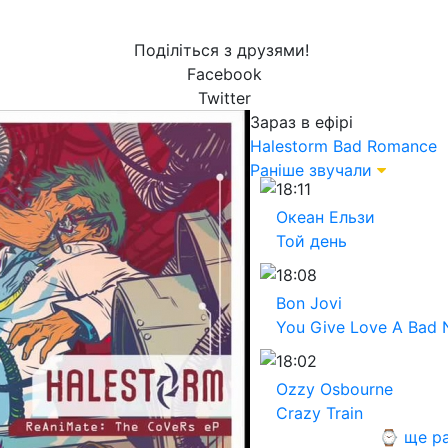
Поділіться з друзями!
Facebook
Twitter
Зараз в ефірі
Halestorm
Bad Romance
Раніше звучали
18:11
Океан Ельзи
Той день
18:08
Bon Jovi
You Give Love A Bad
18:02
Ozzy Osbourne
Crazy Train
⌚ ще ра