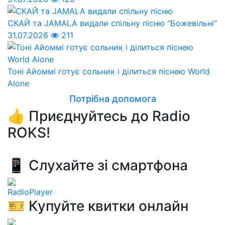
СКАЙ та JAMALA видали спільну пісню "Божевільні"
31.07.2026
211
Тоні Айоммі готує сольник і ділиться піснею World
Alone
Потрібна допомога
👍 Приєднуйтесь до Radio
ROKS!
📱 Слухайте зі смартфона
RadioPlayer
🎫 Купуйте квитки онлайн