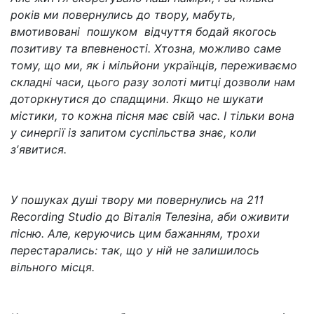
років ми повернулись до твору, мабуть,
вмотивовані пошуком відчуття бодай якогось
позитиву та впевненості. Хтозна, можливо саме
тому, що ми, як і мільйони українців, переживаємо
складні часи, цього разу золоті митці дозволи нам
доторкнутися до спадщини. Якщо не шукати
містики, то кожна пісня має свій час. І тільки вона
у синергії із запитом суспільства знає, коли
зʼявитися.
У пошуках душі твору ми повернулись на 211
Recording Studio до Віталія Телезіна, аби оживити
пісню. Але, керуючись цим бажанням, трохи
перестарались: так, що у ній не залишилось
вільного місця.