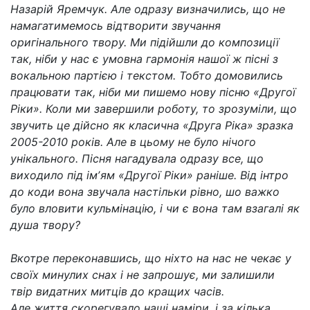
Назарій Яремчук. Але одразу визначились, що не
намагатимемось відтворити звучання
оригінального твору. Ми підійшли до композиції
так, ніби у нас є умовна гармонія нашої ж пісні з
вокальною партією і текстом. Тобто домовились
працювати так, ніби ми пишемо нову пісню «Другої
Ріки». Коли ми завершили роботу, то зрозуміли, що
звучить це дійсно як класична «Друга Ріка» зразка
2005-2010 років. Але в цьому не було нічого
унікального. Пісня нагадувала одразу все, що
виходило під імʼям «Другої Ріки» раніше. Від інтро
до коди вона звучала настільки рівно, шо важко
було вловити кульмінацію, і чи є вона там взагалі як
душа твору?
Вкотре переконавшись, що ніхто на нас не чекає у
своїх минулих снах і не запрошує, ми залишили
твір видатних митців до кращих часів.
Але життя скорегувало наші наміри, і за кілька