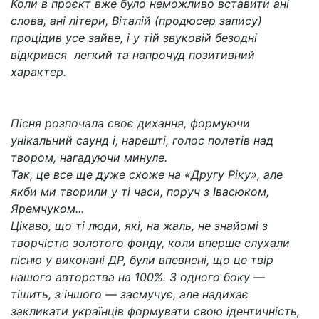
Коли в проєкт вже було неможливо вставити ані
слова, ані літери, Віталій (продюсер запису)
процідив усе зайве, і у тій звуковій безодні
відкрився легкий та напрочуд позитивний
характер.
Пісня розпочала своє дихання, формуючи
унікальний саунд і, нарешті, голос полетів над
твором, нагадуючи минуле.
Так, це все ще дуже схоже на «Другу Ріку», але
якби ми творили у ті часи, поруч з Івасюком,
Яремчуком...
Цікаво, що ті люди, які, на жаль, не знайомі з
творчістю золотого фонду, коли вперше слухали
пісню у виконані ДР, були впевнені, що це твір
нашого авторства на 100%. З одного боку —
тішить, з іншого — засмучує, але надихає
закликати українців формувати свою ідентичність,