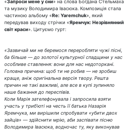
«
Запроси мене у сни
» на слова Богдана Стельмаха
та музику Володимира Івасюка. Композиція стала
частиною альбому «
Re: Yaremchuk
», який
передував виходу стрічки «
Яремчук: Незрівнянний
світ краси
». Цитуємо гурт:
«Зазвичай ми не беремося переробляти чужі пісні,
ба більше — до золотої культурної спадщини у нас
особливе ставлення: вони для нас недоторкані.
Головна причина: щоб ти не робив — не зробиш
краще, аніж оригінальна версія твору. Решта
причин не такі важливі, але все в купі зупиняло
наше бажання до переспівів.
Коли Марія зателефонувала і запросила взяти
участь у триб’юті на честь її батька Назарія
Яремчука, ми вирішили спробувати «убити двох
зайців» — здійснити мрію, аби заспівати пісню
Володимира Івасюка, водночас ту, яку виконував