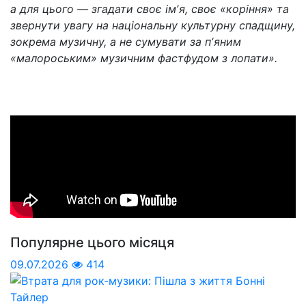
а для цього — згадати своє імʼя, своє «коріння» та
звернути увагу на національну культурну спадщину,
зокрема музичну, а не сумувати за пʼяним
«малороським» музичним фастфудом з лопати».
Популярне цього місяця
09.07.2026
414