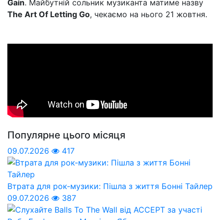
Gain
. Майбутній сольник музиканта матиме назву
The Art Of Letting Go
, чекаємо на нього 21 жовтня.
Популярне цього місяця
09.07.2026
417
Втрата для рок-музики: Пішла з життя Бонні Тайлер
09.07.2026
387