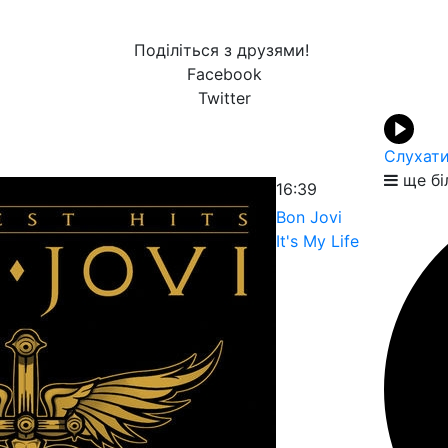
Поділіться з друзями!
Facebook
Twitter
Слухати
ще бі
16:39
Bon Jovi
It's My Life