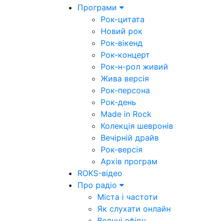
Програми
Рок-цитата
Новий рок
Рок-вікенд
Рок-концерт
Рок-н-рол живий
Жива версія
Рок-персона
Рок-день
Made in Rock
Колекція шевронів
Вечірній драйв
Рок-версія
Архів програм
ROKS-відео
Про радіо
Міста і частоти
Як слухати онлайн
Ведучі ефіру