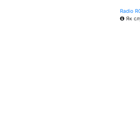
Radio R
Як сл