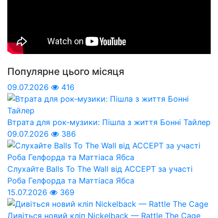
Популярне цього місяця
09.07.2026
416
Втрата для рок-музики: Пішла з життя Бонні Тайлер
09.07.2026
386
Слухайте Balls To The Wall від ACCEPT за участі
Роба Гелфорда та Маттіаса Ябса
15.07.2026
369
Дивіться новий кліп Nickelback — Rattle The Cage