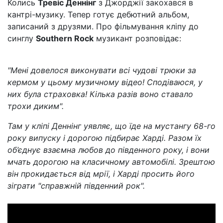
Колись
Тревіс Деннінг
з Джорджії закохався в
кантрі-музику. Тепер готує дебютний альбом,
записаний з друзями. Про фільмування кліпу до
синглу
Southern Rock
музикант розповідає:
"Мені довелося виконувати всі чудові трюки за
кермом у цьому музичному відео! Сподіваюся, у
них була страховка! Кілька разів воно ставало
трохи диким".
Там у кліпі Деннінг уявляє, що їде на мустангу 68-го
року випуску і дорогою підбирає Харді. Разом їх
об’єднує взаємна любов до південного року, і вони
мчать дорогою на класичному автомобілі. Зрештою
він прокидається від мрії, і Харді просить його
зіграти "справжній південний рок".