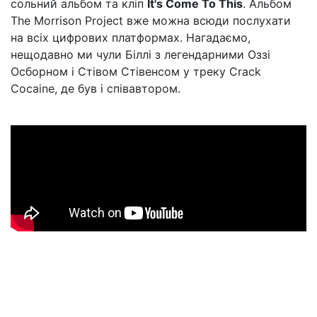
сольний альбом та кліп
It's Come To This
. Альбом
The Morrison Project вже можна всюди послухати
на всіх цифрових платформах. Нагадаємо,
нещодавно ми чули Біллі з легендарними Оззі
Осборном і Стівом Стівенсом у треку Crack
Cocaine, де був і співавтором.