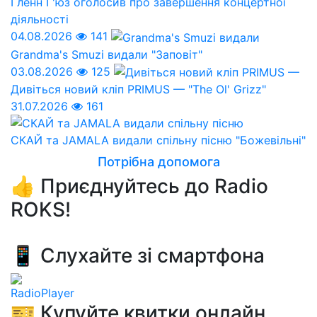
Гленн Г'юз оголосив про завершення концертної
діяльності
04.08.2026
141
Grandma's Smuzi видали "Заповіт"
03.08.2026
125
Дивіться новий кліп PRIMUS — "The Ol' Grizz"
31.07.2026
161
СКАЙ та JAMALA видали спільну пісню "Божевільні"
Потрібна допомога
👍 Приєднуйтесь до Radio
ROKS!
📱 Слухайте зі смартфона
RadioPlayer
🎫 Купуйте квитки онлайн