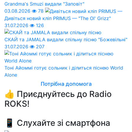
Grandma's Smuzi видали "Заповіт"
03.08.2026
78
Дивіться новий кліп PRIMUS — "The Ol' Grizz"
31.07.2026
126
СКАЙ та JAMALA видали спільну пісню "Божевільні"
31.07.2026
207
Тоні Айоммі готує сольник і ділиться піснею World
Alone
Потрібна допомога
👍 Приєднуйтесь до Radio
ROKS!
📱 Слухайте зі смартфона