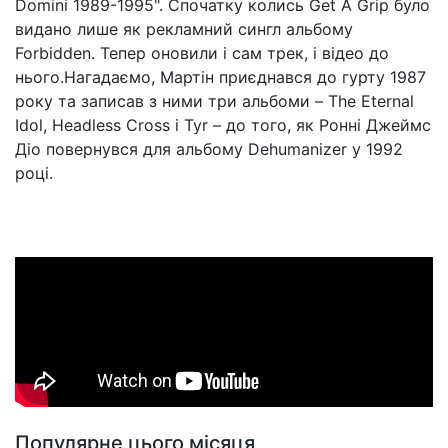
Domini 1989-1995". Спочатку колись Get A Grip було
видано лише як рекламний сингл альбому
Forbidden. Тепер оновили і сам трек, і відео до
нього.Нагадаємо, Мартін приєднався до гурту 1987
року та записав з ними три альбоми – The Eternal
Idol, Headless Cross і Tyr – до того, як Ронні Джеймс
Діо повернувся для альбому Dehumanizer у 1992
році.
Популярне цього місяця