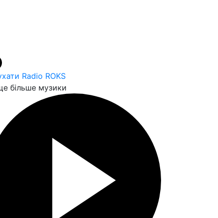
ухати Radio ROKS
е більше музики