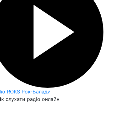
dio ROKS Рок-Балади
к слухати радіо онлайн