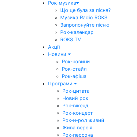
Рок-музика
Що це була за пісня?
Музика Radio ROKS
Запропонуйте пісню
Рок-календар
ROKS TV
Акції
Новини
Рок-новини
Рок-стайл
Рок-афіша
Програми
Рок-цитата
Новий рок
Рок-вікенд
Рок-концерт
Рок-н-рол живий
Жива версія
Рок-персона