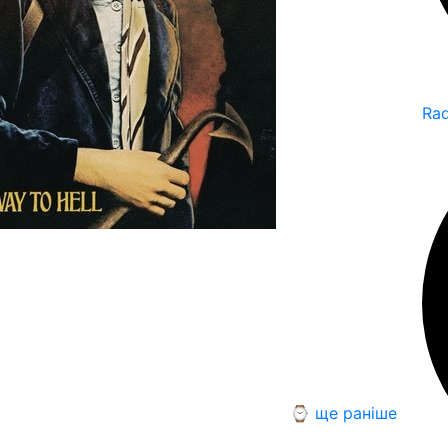
Ra
⌚ ще раніше