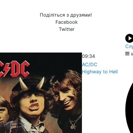
Поділіться з друзями!
Facebook
Twitter
Сл
щ
09:34
AC/DC
Highway to Hell