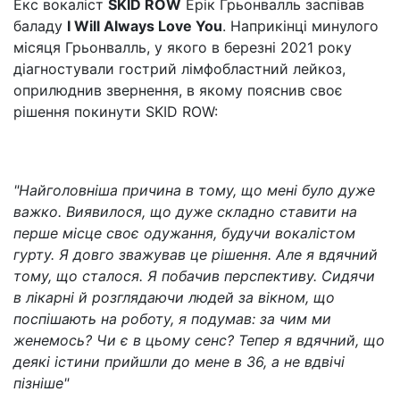
Екс вокаліст
SKID ROW
Ерік Грьонвалль заспівав
баладу
I Will Always Love You
. Наприкінці минулого
місяця Грьонвалль, у якого в березні 2021 року
діагностували гострий лімфобластний лейкоз,
оприлюднив звернення, в якому пояснив своє
рішення покинути SKID ROW:
"Найголовніша причина в тому, що мені було дуже
важко. Виявилося, що дуже складно ставити на
перше місце своє одужання, будучи вокалістом
гурту. Я довго зважував це рішення. Але я вдячний
тому, що сталося. Я побачив перспективу. Сидячи
в лікарні й розглядаючи людей за вікном, що
поспішають на роботу, я подумав: за чим ми
женемось? Чи є в цьому сенс? Тепер я вдячний, що
деякі істини прийшли до мене в 36, а не вдвічі
пізніше"