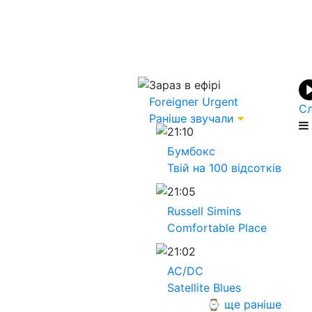
Зараз в ефірі
Foreigner
Urgent
Сл
Раніше звучали
21:10
Бумбокс
Твій на 100 відсотків
21:05
Russell Simins
Comfortable Place
21:02
AC/DC
Satellite Blues
⌚ ще раніше