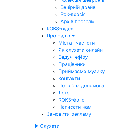
Колекція шевронів
Вечірній драйв
Рок-версія
Архів програм
ROKS-відео
Про радіо
Міста і частоти
Як слухати онлайн
Ведучі ефіру
Працівники
Приймаємо музику
Контакти
Потрібна допомога
Лого
ROKS-фото
Написати нам
Замовити рекламу
Слухати