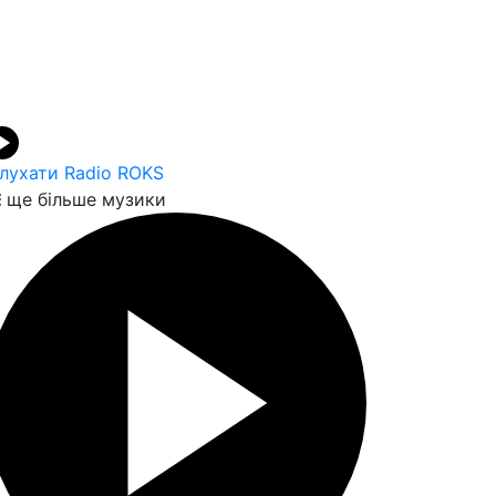
лухати Radio ROKS
ще більше музики