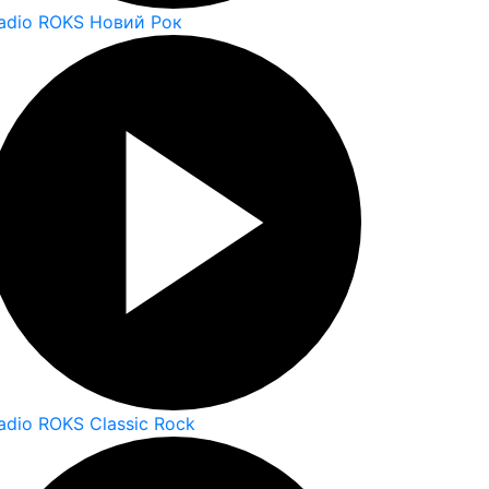
adio ROKS Новий Рок
adio ROKS Classic Rock