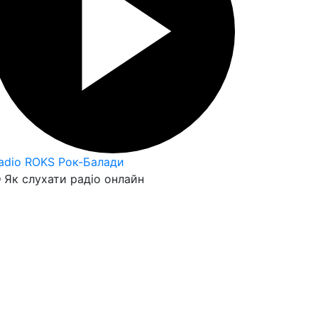
adio ROKS Рок-Балади
Як слухати радіо онлайн