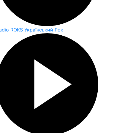
adio ROKS Український Рок