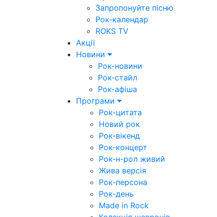
Запропонуйте пісню
Рок-календар
ROKS TV
Акції
Новини
Рок-новини
Рок-стайл
Рок-афіша
Програми
Рок-цитата
Новий рок
Рок-вікенд
Рок-концерт
Рок-н-рол живий
Жива версія
Рок-персона
Рок-день
Made in Rock