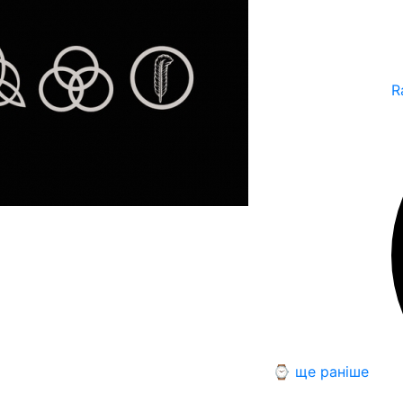
R
⌚ ще раніше