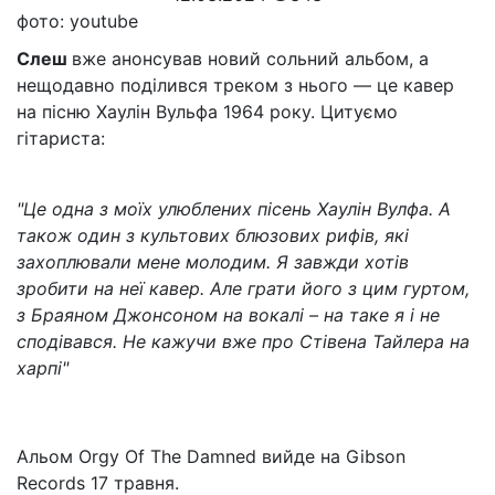
фото: youtube
Слеш
вже анонсував новий сольний альбом, а
нещодавно поділився треком з нього — це кавер
на пісню Хаулін Вульфа 1964 року. Цитуємо
гітариста:
"Це одна з моїх улюблених пісень Хаулін Вулфа. А
також один з культових блюзових рифів, які
захоплювали мене молодим. Я завжди хотів
зробити на неї кавер. Але грати його з цим гуртом,
з Браяном Джонсоном на вокалі – на таке я і не
сподівався. Не кажучи вже про Стівена Тайлера на
харпі"
Альом Orgy Of The Damned вийде на Gibson
Records 17 травня.