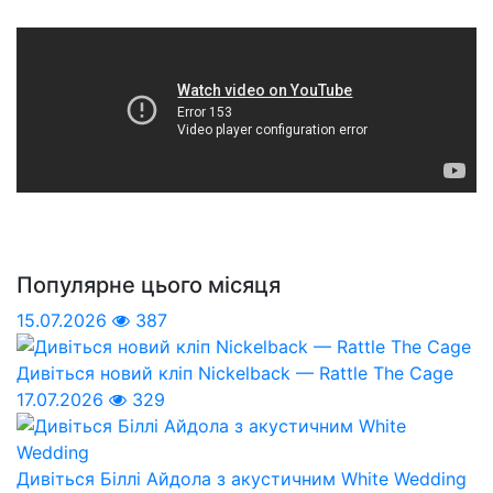
Популярне цього місяця
15.07.2026
387
Дивіться новий кліп Nickelback — Rattle The Cage
17.07.2026
329
Дивіться Біллі Айдола з акустичним White Wedding