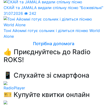
СКАЙ та JAMALA видали спільну пісню "Божевільні"
31.07.2026
242
Тоні Айоммі готує сольник і ділиться піснею World
Alone
Потрібна допомога
👍 Приєднуйтесь до Radio
ROKS!
📱 Слухайте зі смартфона
RadioPlayer
🎫 Купуйте квитки онлайн