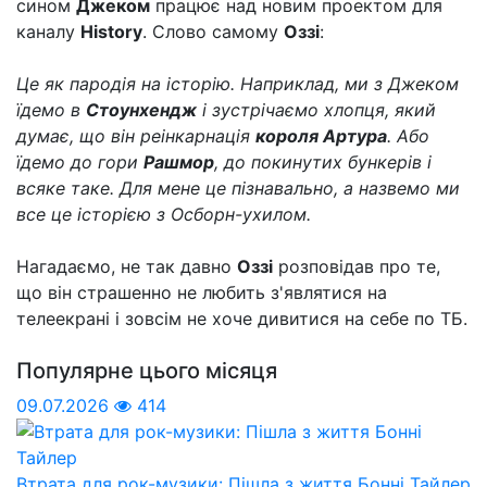
сином
Джеком
працює над новим проектом для
каналу
History
. Слово самому
Оззі
:
Це як пародія на історію. Наприклад, ми з Джеком
їдемо в
Стоунхендж
і зустрічаємо хлопця, який
думає, що він реінкарнація
короля Артура
. Або
їдемо до гори
Рашмор
, до покинутих бункерів і
всяке таке. Для мене це пізнавально, а назвемо ми
все це історією з Осборн-ухилом.
Нагадаємо, не так давно
Оззі
розповідав про те,
що він страшенно не любить з'являтися на
телеекрані і зовсім не хоче дивитися на себе по ТБ.
Популярне цього місяця
09.07.2026
414
Втрата для рок-музики: Пішла з життя Бонні Тайлер