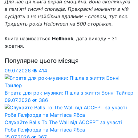
Для нас ця книга вкрай емоційна. Вона сколихнула
в пам'яті тисячі спогадів. Прекрасні моменти в ній
сусідять з не найбільш вдалими - словом, тут все.
Тридцять років Helloween на 500 сторінках.
Книга називається
Hellbook
, дата виходу - 31
жовтня.
Популярне цього місяця
09.07.2026
414
Втрата для рок-музики: Пішла з життя Бонні Тайлер
09.07.2026
386
Слухайте Balls To The Wall від ACCEPT за участі
Роба Гелфорда та Маттіаса Ябса
15.07.2026
367