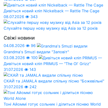
Дивіться новий кліп Nickelback — Rattle The Cage
08.07.2026
343
Слухайте першу нову музику від Asia за 12 років
Свіжі новини
04.08.2026
96
Grandma's Smuzi видали "Заповіт"
03.08.2026
100
Дивіться новий кліп PRIMUS — "The Ol' Grizz"
31.07.2026
143
СКАЙ та JAMALA видали спільну пісню "Божевільні"
31.07.2026
242
Тоні Айоммі готує сольник і ділиться піснею World