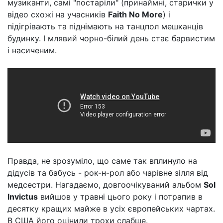
музиканти, самі "постаріли" (принаймні, старички у
відео схожі на учасників
Faith No More
) і
підігрівають та піднімають на танцпол мешканців
будинку. І млявий чорно-білий день стає барвистим
і насиченим.
Правда, не зрозуміло, що саме так вплинуло на
дідусів та бабусь - рок-н-рол або чарівне зілля від
медсестри. Нагадаємо, довгоочікуваний альбом
Sol
Invictus
вийшов у травні цього року і потрапив в
десятку кращих майже в усіх європейських чартах.
В США його оцінили трохи слабше.