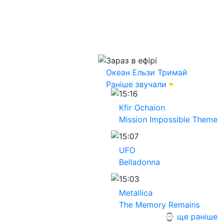
Зараз в ефірі
Океан Ельзи
Тримай
Раніше звучали
15:16
Kfir Ochaion
Mission Impossible Theme
15:07
UFO
Belladonna
15:03
Metallica
The Memory Remains
⌚ ще раніше