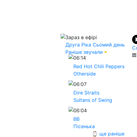
Зараз в ефірі
Друга Ріка
Сьомий день
С
Раніше звучали
06:14
Red Hot Chili Peppers
Otherside
06:07
Dire Straits
Sultans of Swing
06:04
ВВ
Пісенька
⌚ ще раніше