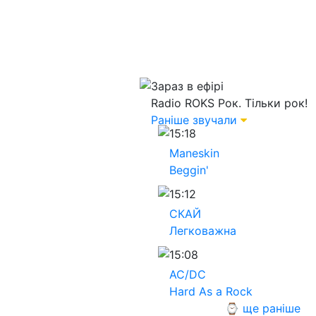
Зараз в ефірі
Radio ROKS
Рок. Тільки рок!
Раніше звучали
15:18
Maneskin
Beggin'
15:12
СКАЙ
Легковажна
15:08
AC/DC
Hard As a Rock
⌚ ще раніше