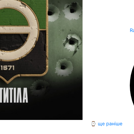
R
⌚ ще раніше