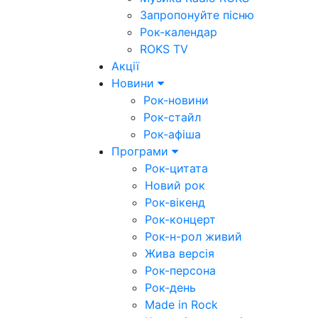
Запропонуйте пісню
Рок-календар
ROKS TV
Акції
Новини
Рок-новини
Рок-стайл
Рок-афіша
Програми
Рок-цитата
Новий рок
Рок-вікенд
Рок-концерт
Рок-н-рол живий
Жива версія
Рок-персона
Рок-день
Made in Rock