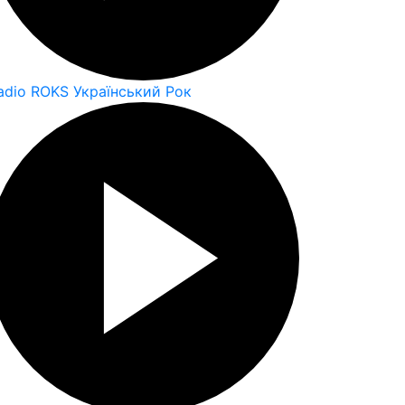
adio ROKS Український Рок