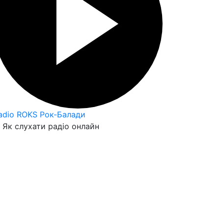
adio ROKS Рок-Балади
Як слухати радіо онлайн