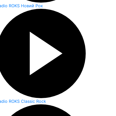
adio ROKS Новий Рок
adio ROKS Classic Rock