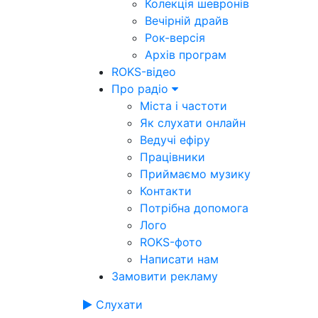
Колекція шевронів
Вечірній драйв
Рок-версія
Архів програм
ROKS-відео
Про радіо
Міста і частоти
Як слухати онлайн
Ведучі ефіру
Працівники
Приймаємо музику
Контакти
Потрібна допомога
Лого
ROKS-фото
Написати нам
Замовити рекламу
Слухати