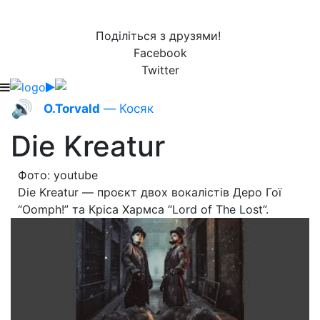
Поділіться з друзями!
Facebook
Twitter
🔊
O.Torvald
— Косяк
Die Kreatur
Фото: youtube
Die Kreatur — проєкт двох вокалістів Деро Гої
“Oomph!” та Кріса Хармса “Lord of The Lost”.