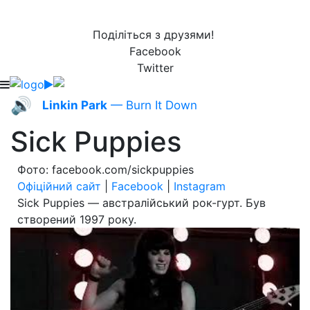
Поділіться з друзями!
Facebook
Twitter
🔊
Linkin Park
— Burn It Down
Sick Puppies
Фото: facebook.com/sickpuppies
Офіційний сайт
|
Facebook
|
Instagram
Sick Puppies — австралійський рок-гурт. Був
створений 1997 року.