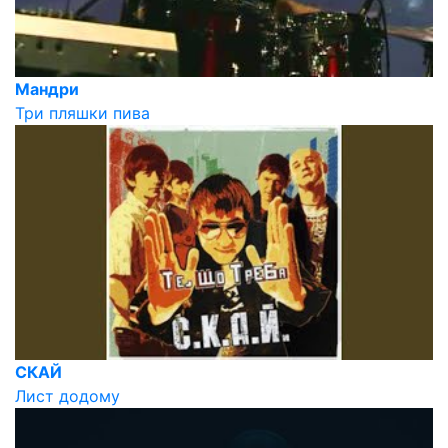
Мандри
Три пляшки пива
СКАЙ
Лист додому