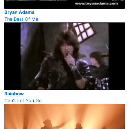
Bryan Adams
The Best Of Me
Rainbow
Can't Let You Go