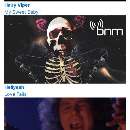
Hairy Viper
My Sweet Baby
Hellyeah
Love Falls