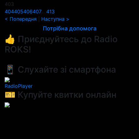
403
404
405
406
407
...
413
< Попередня
|
Наступна >
Потрібна допомога
👍 Приєднуйтесь до Radio
ROKS!
📱 Слухайте зі смартфона
RadioPlayer
🎫 Купуйте квитки онлайн