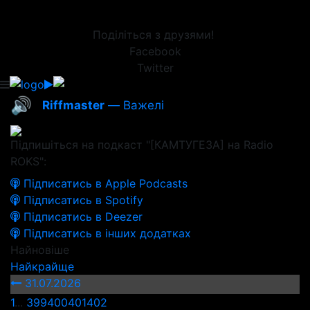
Поділіться з друзями!
Facebook
Twitter
🔊
Riffmaster
— Важелі
Підпишіться на подкаст "[КАМТУГЕЗА] на Radio
ROKS":
Підписатись в Apple Podcasts
Підписатись в Spotify
Підписатись в Deezer
Підписатись в інших додатках
Найновіше
Найкрайще
31.07.2026
1
...
399
400
401
402