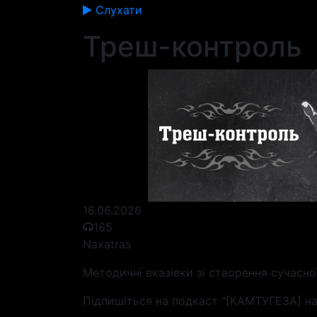
Слухати
Треш-контроль
16.06.2026
165
Naxatras
Методичні вказівки зі створення сучасно
Підпишіться на подкаст "[КАМТУГЕЗА] на