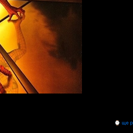
⌚ ще р