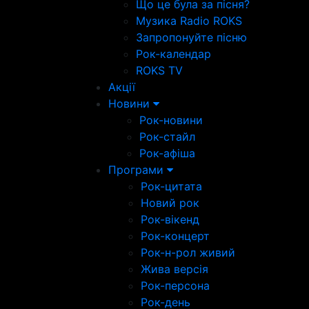
Що це була за пісня?
Музика Radio ROKS
Запропонуйте пісню
Рок-календар
ROKS TV
Акції
Новини
Рок-новини
Рок-стайл
Рок-афіша
Програми
Рок-цитата
Новий рок
Рок-вікенд
Рок-концерт
Рок-н-рол живий
Жива версія
Рок-персона
Рок-день