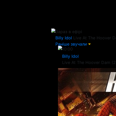
Зараз в ефірі
Billy Idol
Live At The Hoover D
Раніше звучали
10:00
Billy Idol
Live At The Hoover Dam (2