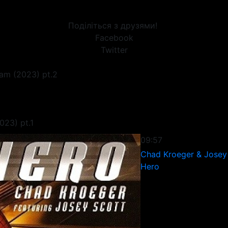
Поділіться з друзями!
Facebook
Twitter
am (2023) pt.2
023) pt.1
09:57
Chad Kroeger & Josey
Hero