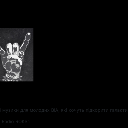
ї музики для молодих ВІА, які хочуть підкорити галакти
 Radio ROKS":