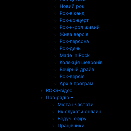
Новий рок
Рок-вікенд
Рок-концерт
Рок-н-рол живий
Жива версія
Рок-персона
Рок-день
Made in Rock
Колекція шевронів
Вечірній драйв
Рок-версія
Архів програм
ROKS-відео
Про радіо
Міста і частоти
Як слухати онлайн
Ведучі ефіру
Працівники