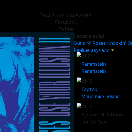
Поділіться з друзями!
Facebook
Twitter
Зараз в ефірі
Guns N' Roses
Knockin' O
Раніше звучали
21:21
Rammstein
Rammstein
21:18
Тартак
Мене вже немає
21:15
System Of A Down
Lonely Day