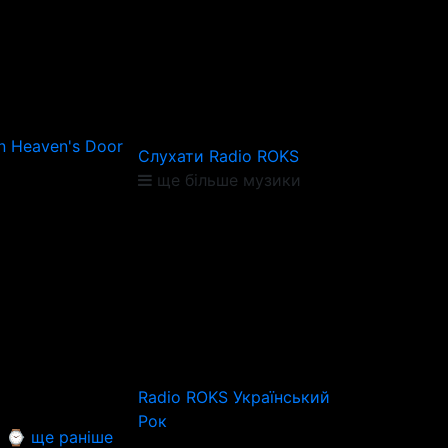
n Heaven's Door
Слухати Radio ROKS
ще більше музики
Radio ROKS Український
Рок
⌚ ще раніше