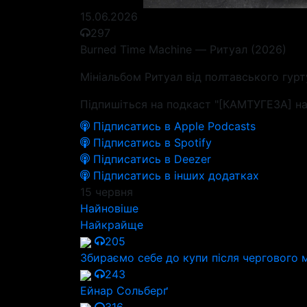
15.06.2026
297
Burned Time Machine — Ритуал (2026)
Мініальбом Ритуал від полтавського гурту
Підпишіться на подкаст "[КАМТУГЕЗА] на
Підписатись в Apple Podcasts
Підписатись в Spotify
Підписатись в Deezer
Підписатись в інших додатках
15 червня
Найновіше
Найкрайще
205
Збираємо себе до купи після чергового 
243
Ейнар Сольберґ