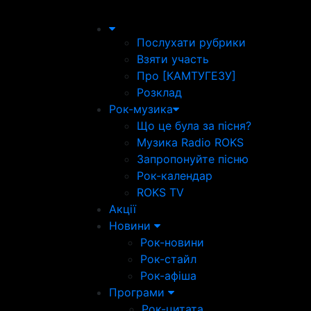
Послухати рубрики
Взяти участь
Про [КАМТУГЕЗУ]
Розклад
Рок-музика
Що це була за пісня?
Музика Radio ROKS
Запропонуйте пісню
Рок-календар
ROKS TV
Акції
Новини
Рок-новини
Рок-стайл
Рок-афіша
Програми
Рок-цитата