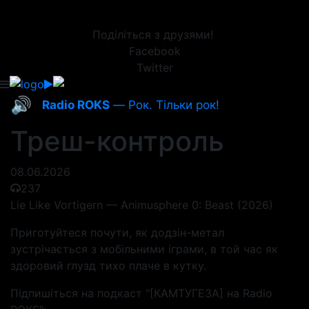
Поділіться з друзями!
Facebook
Twitter
🔊
Radio ROKS
— Рок. Тільки рок!
Треш-контроль
08.06.2026
237
Lie Like Vortigern — Animusphere 0: Beast (2026)
Приготуйтеся почути, як додзін-метал
зустрічається з мобільними іграми, в той час як
здоровий глузд тихо плаче в кутку.
Підпишіться на подкаст "[КАМТУГЕЗА] на Radio