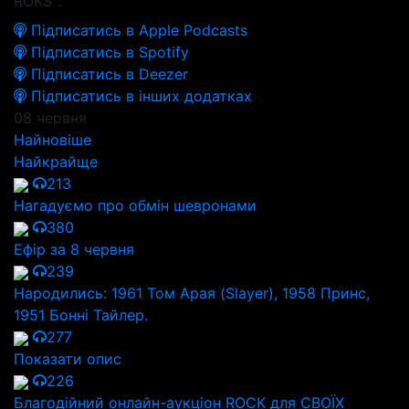
ROKS":
Підписатись в Apple Podcasts
Підписатись в Spotify
Підписатись в Deezer
Підписатись в інших додатках
08 червня
Найновіше
Найкрайще
213
Нагадуємо про обмін шевронами
380
Ефір за 8 червня
239
Народились: 1961 Том Арая (Slayer), 1958 Принс,
1951 Бонні Тайлер.
277
Показати опис
226
Благодійний онлайн-аукціон ROCK для СВОЇХ