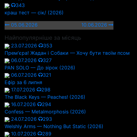
343
краш тест — сік/ (2026)
05.06.2026
10.06.2026
Найпопулярніше за місяць
23.07.2026
353
Прем'єра! Жадан і Собаки — Хочу бути твоїм псом
06.07.2026
327
PAN SOLO — До зірок (2026)
06.07.2026
321
Ефір за 6 липня
17.07.2026
298
The Black Keys — Peaches! (2026)
16.07.2026
294
Confess — Metalmorphosis (2026)
24.07.2026
293
Welshly Arms — Nothing But Static (2026)
10.07.2026
289