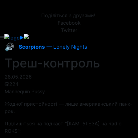
Поділіться з друзями!
Facebook
Twitter
🔊
Scorpions
— Lonely Nights
Треш-контроль
28.05.2026
224
Mannequin Pussy
Жодної пристойності — лише американський панк-
рок.
Підпишіться на подкаст "[КАМТУГЕЗА] на Radio
ROKS":