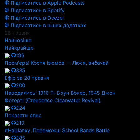
Підписатись в Apple Podcasts
Підписатись в Spotify
Підписатись в Deezer
Підписатись в інших додатках
28 травня
Найновіше
Найкрайще
196
Прем'єра! Костя Ізюмов — Люся, вибачай
335
Ефір за 28 травня
200
Народились: 1910 Ті-Боун Вокер, 1945 Джон
Фогерті (Creedence Clearwater Revival).
224
Показати опис
210
#НаШапку. Переможці School Bands Battle
285