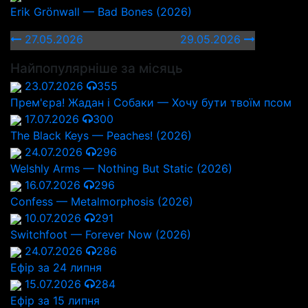
Erik Grönwall — Bad Bones (2026)
27.05.2026
29.05.2026
Найпопулярніше за місяць
23.07.2026
355
Прем'єра! Жадан і Собаки — Хочу бути твоїм псом
17.07.2026
300
The Black Keys — Peaches! (2026)
24.07.2026
296
Welshly Arms — Nothing But Static (2026)
16.07.2026
296
Confess — Metalmorphosis (2026)
10.07.2026
291
Switchfoot — Forever Now (2026)
24.07.2026
286
Ефір за 24 липня
15.07.2026
284
Ефір за 15 липня