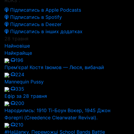
ROKS":
Підписатись в Apple Podcasts
Підписатись в Spotify
Підписатись в Deezer
Підписатись в інших додатках
28 травня
Найновіше
Найкрайще
196
Прем'єра! Костя Ізюмов — Люся, вибачай
224
Mannequin Pussy
335
Ефір за 28 травня
200
Народились: 1910 Ті-Боун Вокер, 1945 Джон
Фогерті (Creedence Clearwater Revival).
210
#НаШапку. Переможці School Bands Battle