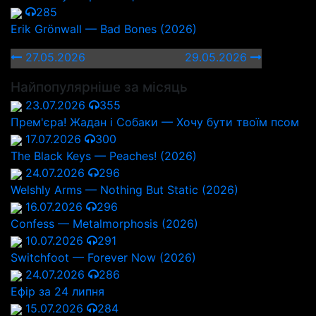
285
Erik Grönwall — Bad Bones (2026)
27.05.2026
29.05.2026
Найпопулярніше за місяць
23.07.2026
355
Прем'єра! Жадан і Собаки — Хочу бути твоїм псом
17.07.2026
300
The Black Keys — Peaches! (2026)
24.07.2026
296
Welshly Arms — Nothing But Static (2026)
16.07.2026
296
Confess — Metalmorphosis (2026)
10.07.2026
291
Switchfoot — Forever Now (2026)
24.07.2026
286
Ефір за 24 липня
15.07.2026
284