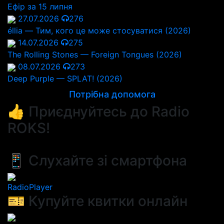
Ефір за 15 липня
27.07.2026
276
éllia — Тим, кого це може стосуватися (2026)
14.07.2026
275
The Rolling Stones — Foreign Tongues (2026)
08.07.2026
273
Deep Purple — SPLAT! (2026)
Потрібна допомога
👍 Приєднуйтесь до Radio
ROKS!
📱 Слухайте зі смартфона
RadioPlayer
🎫 Купуйте квитки онлайн