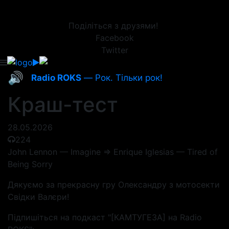
Поділіться з друзями!
Facebook
Twitter
🔊
Radio ROKS
— Рок. Тільки рок!
Краш-тест
28.05.2026
224
John Lennon — Imagine => Enrique Iglesias — Tired of
Being Sorry
Дякуємо за прекрасну гру Олександру з мотосекти
Свідки Валєри!
Підпишіться на подкаст "[КАМТУГЕЗА] на Radio